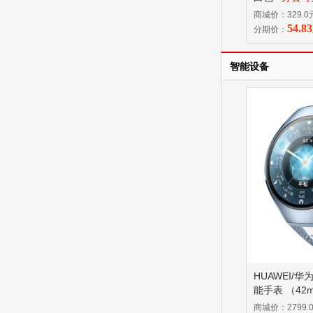
别 智能PPT
商城价：329.0
54.
分期价：
智能设备
HUAWEI/华
能手表 （42
壳 蓝色素皮
商城价：2799.