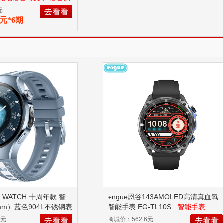
元
去看看
83元*6期
为 WATCH 十周年款 智
engue恩谷143AMOLED高清真血氧
mm）蓝色904L不锈钢表
智能手表 EG-TL10S
智能手表
复合表带
已拆封使用商
0元
商城价：562.6元
去看看
去看看