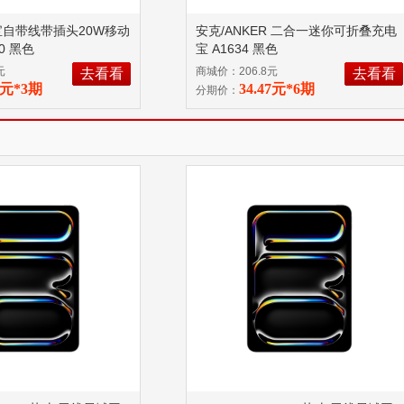
宝自带线带插头20W移动
安克/ANKER 二合一迷你可折叠充电
30 黑色
宝 A1634 黑色
元
商城价：206.8元
去看看
去看看
23元*3期
34.47元*6期
分期价：