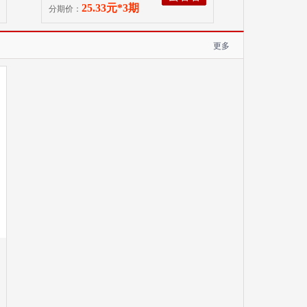
25.33元*3期
分期价：
更多