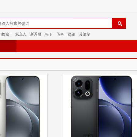
门搜索：
双立人
新秀丽
松下
飞科
德铂
苏泊尔