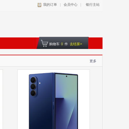
我的订单
|
会员中心
|
银行主站
购物车
0
件
去结算>
更多