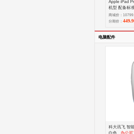
Apple iPad
机型 配备标准
256GB 银色 
商城价：10799
M5 芯片 配
449.
分期价：
电脑配件
科大讯飞 智
白色
办公可