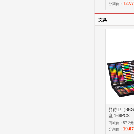
品不支持7无
127.
分期价：
文具
婴侍卫（BB
盒 168PCS
商城价：57.2元
19.
分期价：