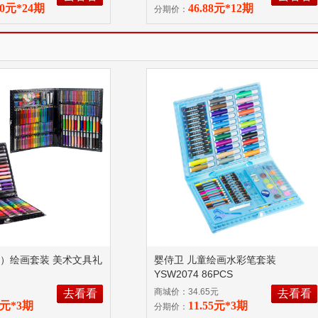
理由退换货！
70元*24期
46.88元*12期
分期价：
G）绘画套装 美术文具礼
婴侍卫 儿童绘画水彩笔套装
YSW2074 86PCS
商城价：34.65元
去看看
去看看
07元*3期
11.55元*3期
分期价：