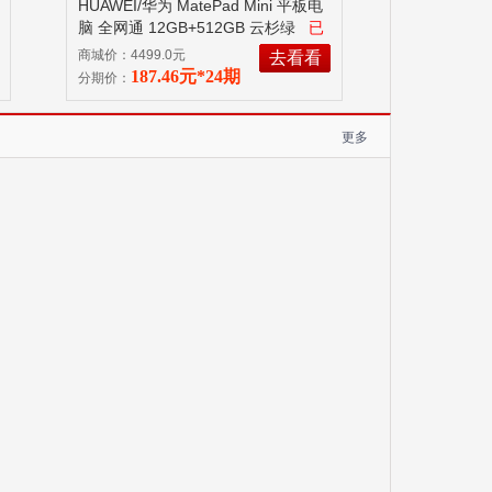
HUAWEI/华为 MatePad Mini 平板电
脑 全网通 12GB+512GB 云杉绿
已
拆封使用商品不支持7无理由退换
商城价：4499.0元
去看看
货！
187.46元*24期
分期价：
更多