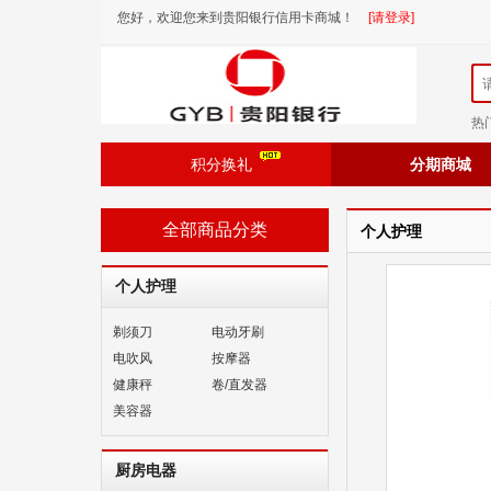
您好，欢迎您来到贵阳银行信用卡商城！
[请登录]
热
积分换礼
分期商城
全部商品分类
个人护理
个人护理
剃须刀
电动牙刷
电吹风
按摩器
健康秤
卷/直发器
美容器
厨房电器