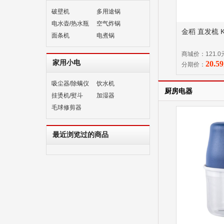
破壁机
多用途锅
电水壶/热水瓶
空气炸锅
金稻 直发梳 K
面条机
电煮锅
商城价：121.0
家用小电
20.
分期价：
吸尘器/除螨仪
饮水机
厨房电器
挂烫机/熨斗
加湿器
毛球修剪器
最近浏览过的商品