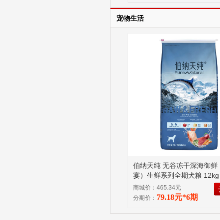
宠物生活
伯纳天纯 无谷冻干深海御鲜
宴）生鲜系列全期犬粮 12k
商城价：465.34元
79.18元*6期
分期价：