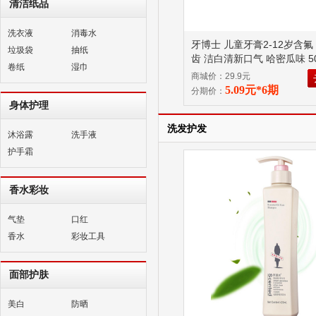
清洁纸品
洗衣液
消毒水
牙博士 儿童牙膏2-12岁含氟
垃圾袋
抽纸
齿 洁白清新口气 哈密瓜味 50
卷纸
湿巾
商城价：29.9元
5.09元*6期
分期价：
身体护理
洗发护发
沐浴露
洗手液
护手霜
香水彩妆
气垫
口红
香水
彩妆工具
面部护肤
美白
防晒