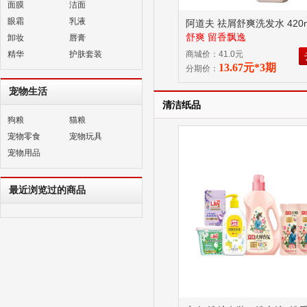
面膜
洁面
眼霜
乳液
阿道夫 祛屑舒爽洗发水 420
舒爽 留香飘逸
卸妆
唇膏
精华
护肤套装
商城价：41.0元
13.67元*3期
分期价：
宠物生活
清洁纸品
狗粮
猫粮
宠物零食
宠物玩具
宠物用品
最近浏览过的商品