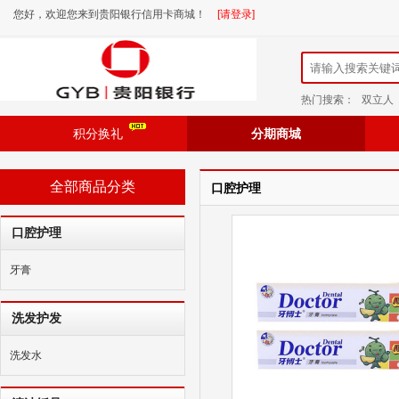
您好，欢迎您来到贵阳银行信用卡商城！
[请登录]
热门搜索：
双立人
积分换礼
分期商城
全部商品分类
口腔护理
口腔护理
牙膏
洗发护发
洗发水