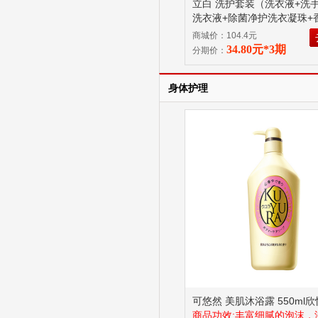
立白 洗护套装（洗衣液+洗
洗衣液+除菌净护洗衣凝珠+
洗衣凝珠） （1.06kg+500g+
商城价：104.4元
袋+40颗+3颗）
立白 洗护
34.80元*3期
分期价：
套
身体护理
可悠然 美肌沐浴露 550ml
商品功效:丰富细腻的泡沫，