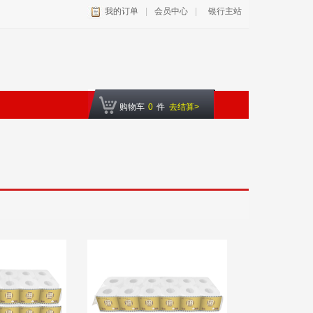
我的订单
|
会员中心
|
银行主站
购物车
0
件
去结算>