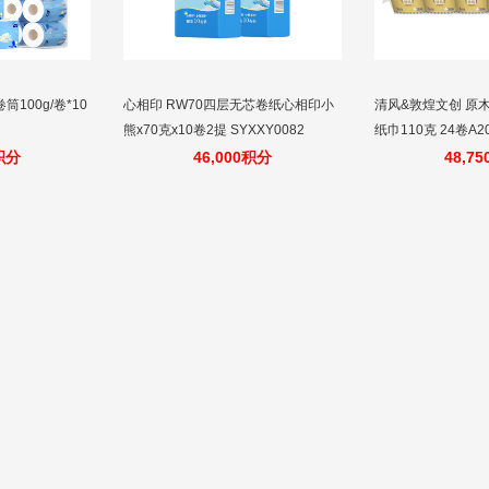
100g/卷*10
心相印 RW70四层无芯卷纸心相印小
清风&敦煌文创 原
熊x70克x10卷2提 SYXXY0082
纸巾110克 24卷A2
0积分
46,000积分
48,7