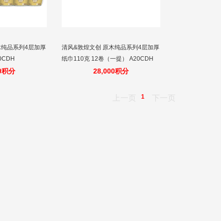
木纯品系列4层加厚
清风&敦煌文创 原木纯品系列4层加厚
0CDH
纸巾110克 12卷（一提） A20CDH
50积分
28,000积分
1
上一页
下一页