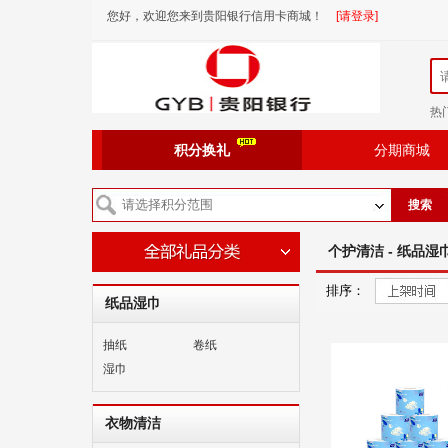
您好，欢迎您来到贵阳银行信用卡商城！
[请登录]
热
积分换礼
分期商城
搜索
个护清洁 - 纸品湿巾
排序：
纸品湿巾
抽纸
卷纸
湿巾
衣物清洁