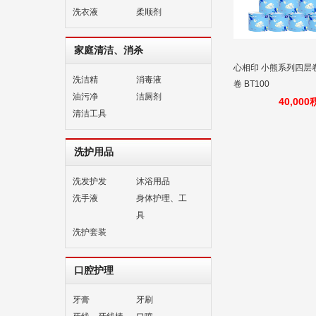
洗衣液
柔顺剂
家庭清洁、消杀
心相印 小熊系列四层卷筒
洗洁精
消毒液
卷 BT100
油污净
洁厕剂
40,00
清洁工具
洗护用品
洗发护发
沐浴用品
洗手液
身体护理、工
具
洗护套装
口腔护理
牙膏
牙刷