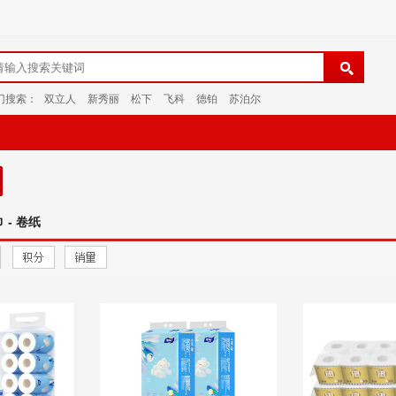
门搜索：
双立人
新秀丽
松下
飞科
德铂
苏泊尔
 - 卷纸