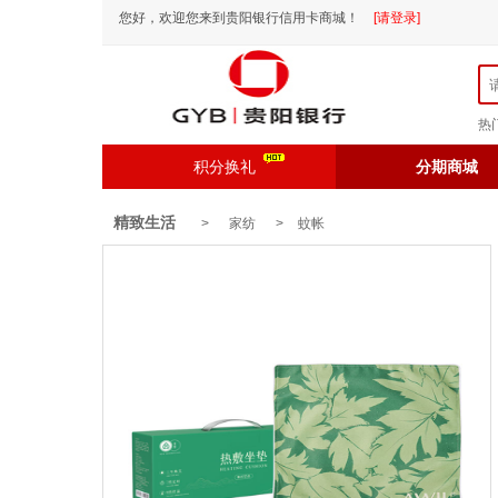
您好，欢迎您来到贵阳银行信用卡商城！
[请登录]
热
积分换礼
分期商城
精致生活
> 家纺 >
蚊帐