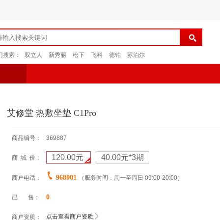
门搜索：
双立人
新秀丽
松下
飞科
德铂
苏泊尔
艾修堂 热敷坐垫 C1Pro
商品编号：
369887
120.00元
40.00元
*3期
商 城 价：
968001
商户电话：
（服务时间：周一至周日 09:00-20:00）
0
已 售：
点击查看商户资质
商户资质：